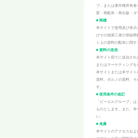
プ」または著作権所有者
変・再配布・再出版・ダ
■ 商標
本サイトで使用及び表示
びその他第三者の登録商
ト上の資料の配布に関す
■ 資料の送信
本サイト宛てに送信され
またはマーケティングを
本サイトまたは本サイト
資料、ポルノの資料、そ
す。
■ 使用条件の改訂
「ビーエルグループ」は
ものとします。また、本
い。
■ 免責
本サイトのアクセスおよ