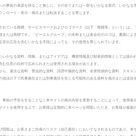
への事前の承諾を得ること無しに、その全てまたは一部をいかなる形式、いかなる
ウンロード・表示・掲示または転送することを禁じます。
されている商標、サービスマークおよびロゴマーク（以下「商標等」という）は、
標または商標です。「ビーエルグループ」の名称または各会社のロゴは、書面によ
る宣伝広告を含むいかなる手段によっても、その使用を禁じられています。
たいかなる資料、情報、またはアイデアは、機密情報及び財産的情報としては扱わ
含む任意の目的で広められまたは使用される場合があります。
から、違法な資料、脅迫的な資料、誹謗中傷的な資料、名誉毀損的な資料、スキャ
の他法の下で民事責任または刑事責任を生じる可能性のある資料を掲示または送信
、事前の予告をすることなく本サイトの掲示内容を更新することによって、使用条
サイトを使用する上で、お客様は定期的に本ページを閲覧いただき、お客様が最新
び閲覧は、お客さまご自身のリスク（自己責任）においてなされるものであり、本