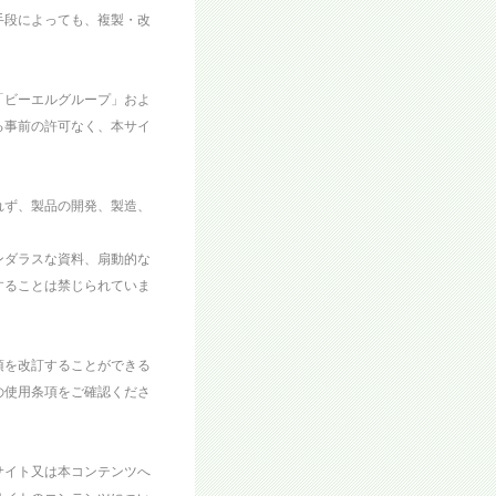
手段によっても、複製・改
「ビーエルグループ」およ
る事前の許可なく、本サイ
れず、製品の開発、製造、
ンダラスな資料、扇動的な
することは禁じられていま
項を改訂することができる
の使用条項をご確認くださ
サイト又は本コンテンツへ