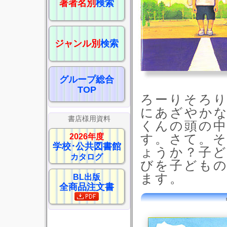
著者名別
検索
ジャンル別
検索
グループ総合
TOP
ろーりそろ
にあざやか
書店様用資料
くんの頭の
2026年度
す。さて。
学校･公共図書館
ょうか？子
カタログ
びを子ども
ます。
BL出版
全商品注文書