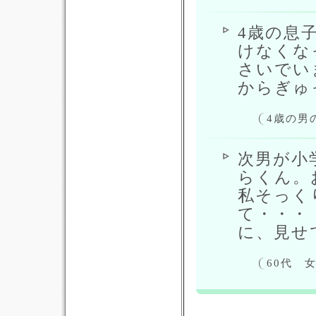
4歳の息
けなくな
さいでい
からぎゅ
4歳の男
次男が小
らくん。
私そっく
て・・・
に、見せ
60代 