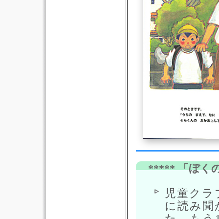
***** 「ぼ
児童クラ
に読み聞
た。もう