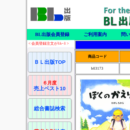
BL出版会員登録
ご利用案内
問
< 会員登録注文がｽﾑｰｽ >
商品コード
ＢＬ出版TOP
b03173
６月度
売上ベスト10
総合書誌検索