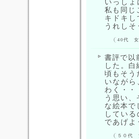
いっしょ
私も同じ
キドキし
うれしそ
40代 
書評で以
した。白
頃もそう
いながら
わく・・
う思い、
な絵本で
している
であげよ
５０代 