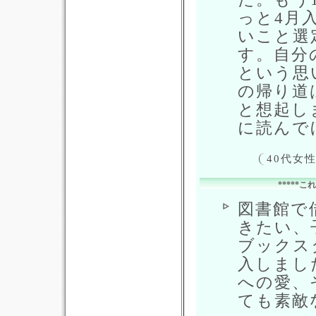
っと4月
いこと選
す。自分
という思
の帰り道
と想起し
に読んで
40代女
*****
図書館で
きたい、
ブックス
入しまし
への愛、
ても素敵