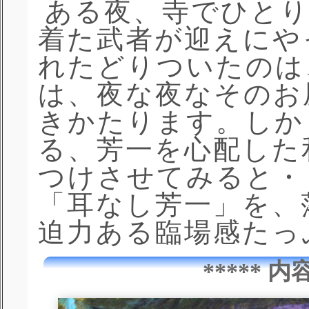
ある夜、寺でひとり
着た武者が迎えにや
れたどりついたのは
は、夜な夜なそのお
きかたります。しか
る、芳一を心配した
つけさせてみると・
「耳なし芳一」を、
迫力ある臨場感たっ
***** 内