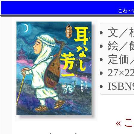
こわ～
文／
絵／
定価／
27×
ISBN9